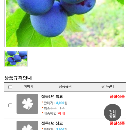
상품규격안내
이미지
상품규격
장바구니
접목1년 특묘
품절상품
8,000
판매가 :
원
최소주문 : 1주
전화
배송방법:
택 배
상담
접목1년 상묘
품절상품
5,000