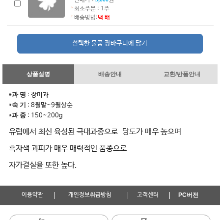
판매가 :
원
최소주문 : 1주
배송방법:
택 배
상품설명
배송안내
교환/반품안내
과 명
*
: 장미과
숙 기
*
: 8월말~9월상순
과 중
*
: 150~200g
유럽에서 최신 육성된 극대과종으로 당도가 매우 높으며
흑자색 과피가 매우 매력적인 품종으로
자가결실율 또한 높다.
이용약관
개인정보취급방침
고객센터
PC버전