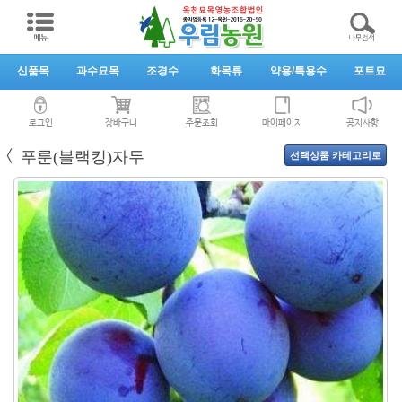
신품목
과수묘목
조경수
화목류
약용/특용수
포트묘
로그인
장바구니
주문조회
마이페이지
공지사항
〈
푸룬(블랙킹)자두