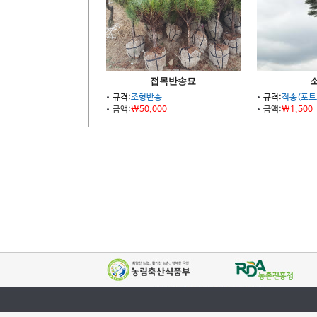
접목반송묘
규격:
조형반송
규격:
적송(포트묘
금액:
\50,000
금액:
\1,500