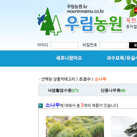
아이디
비밀번호
조경수
소나무
선택된 상품카테고리 >
>
낙엽활엽수종
(17)
단풍나무류
(4)
소나무
5
에 대해서 총
개의 제품이 있습니다.