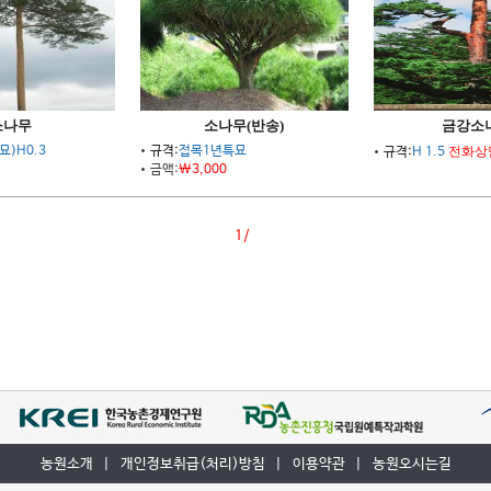
소나무
소나무(반송)
금강소
)H0.3
규격:
접목1년특묘
전화상
규격:
H 1.5
금액:
\3,000
1/
농원소개
|
개인정보취급(처리)방침
|
이용약관
|
농원오시는길