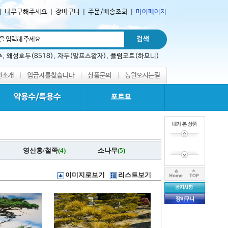
|
나무구해주세요
|
장바구니
|
주문/배송조회
|
마이페이지
추
,
왜성호두(8518)
,
자두(알프스왕자)
,
플럼코트(하모니)
영산홍/철쭉
(4)
소나무
(5)
이미지로보기
리스트보기