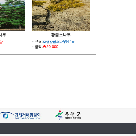
나무
황금소나무
담
규격:
조형황금소나무H 1m
금액:
\50,000