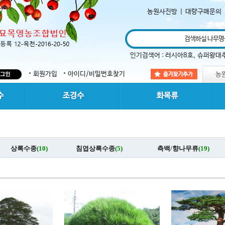
농원사진방
|
대량구매문의
인기검색어 :
러시아8호
,
슈퍼왕대
회원가입
아이디/비밀번호찾기
상록수종
(10)
침엽상록수종
(5)
측백/향나무류
(19)