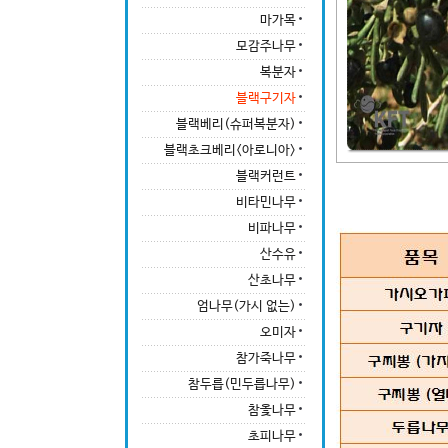
마가목
모감주나무
복분자
블랙구기자
블랙베리(슈퍼복분자)
블랙초크베리<아로니아>
블랙커런트
비타민나무
비파나무
산수유
산초나무
엄나무(가시 없는)
오미자
참가죽나무
참두릅(민두릅나무)
참옻나무
초피나무