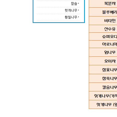
칼슘
헛개나무
황칠나무