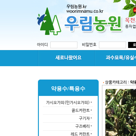
아이디
비밀번호
약
상품카테고리 :
약용수/특용수
가시오가피(민가시오가피)
골드커런트
구기자
구즈베리
레드 커런트