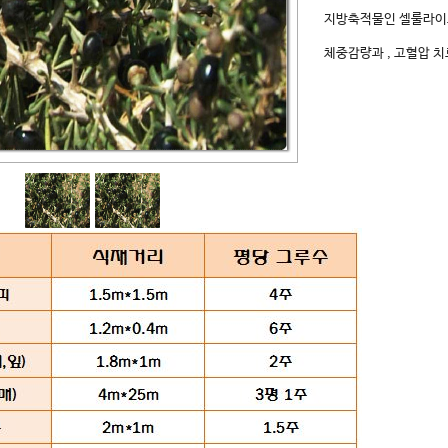
지방축적물인 셀룰라이
체중감량과 , 고혈압 