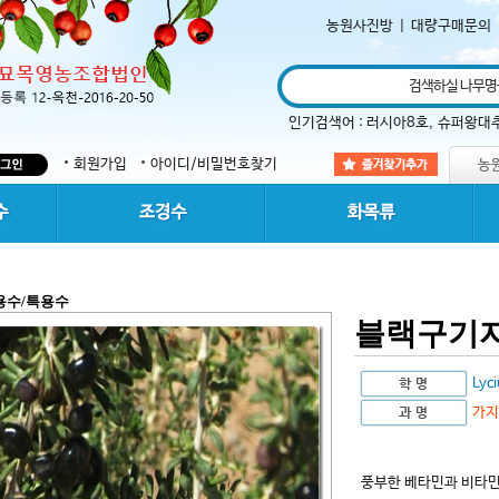
농원사진방
|
대량구매문의
인기검색어 :
러시아8호
,
슈퍼왕대
회원가입
아이디/비밀번호찾기
용수/특용수
블랙구기
Lyci
가지
풍부한 베타민과 비타민