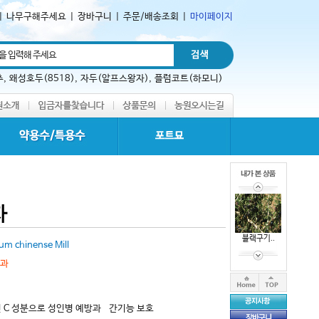
|
나무구해주세요
|
장바구니
|
주문/배송조회
|
마이페이지
추
,
왜성호두(8518)
,
자두(알프스왕자)
,
플럼코트(하모니)
자
블랙구기..
um chinense Mill
과
 C 성분으로 성인병 예방과 간기능 보호