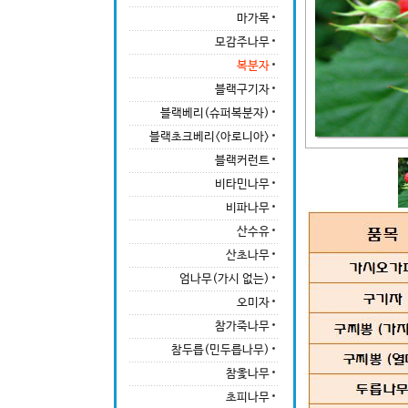
마가목
모감주나무
복분자
블랙구기자
블랙베리(슈퍼복분자)
블랙초크베리<아로니아>
블랙커런트
비타민나무
비파나무
산수유
산초나무
엄나무(가시 없는)
오미자
참가죽나무
참두릅(민두릅나무)
참옻나무
초피나무