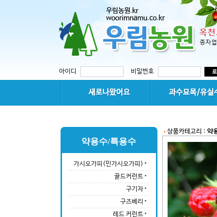
아이디
비밀번호
약
상품카테고리 :
약용수/특용수
가시오가피(민가시오가피)
골드커런트
구기자
구즈베리
레드 커런트