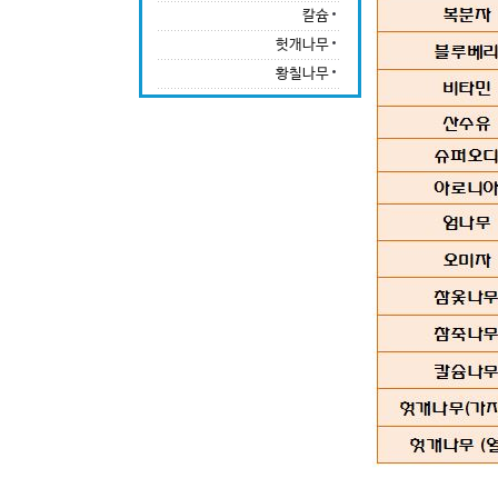
칼슘
헛개나무
황칠나무