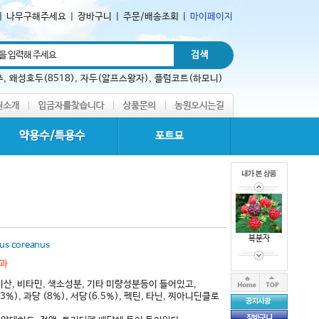
|
나무구해주세요
|
장바구니
|
주문/배송조회
|
마이페이지
추
,
왜성호두(8518)
,
자두(알프스왕자)
,
플럼코트(하모니)
복분자
us coreanus
과
산, 비타민, 색소성분, 기타 미량성분등이 들어있고,
), 과당 (8%), 서당(6.5%), 펙틴, 타닌, 찌아니딘클로