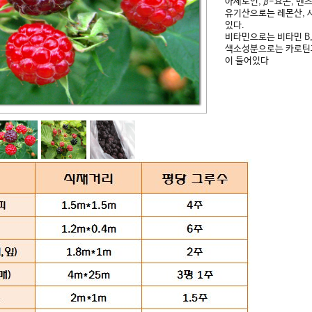
아세토인, β-요논, 벤
유기산으로는 레몬산, 사
있다.
비타민으로는 비타민 B,
색소성분으로는 카로틴과
이 들어있다