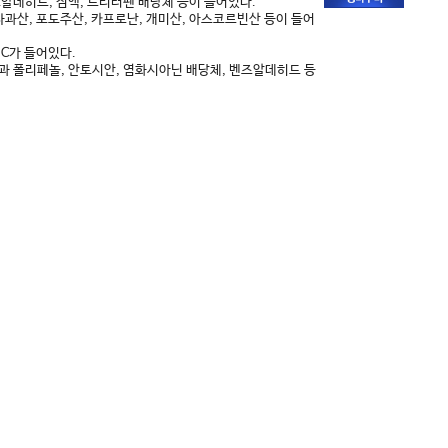
즈알데히드, 점액, 트리터펜 배당체 등이 들어있다.
과산, 포도주산, 카프로난, 개미산, 아스코르빈산 등이 들어
C가 들어있다.
 폴리페놀, 안토시안, 염화시아닌 배당체, 벤즈알데히드 등