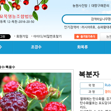
농원사진방
|
대량구매문의
인기검색어 :
러시아8호
,
슈퍼왕대
회원가입
아이디/비밀번호찾기
용수/특용수
복분자
Rub
장미
열매에는 탄수화물, 유기
탄수화물로는 포도당(43%
리드,