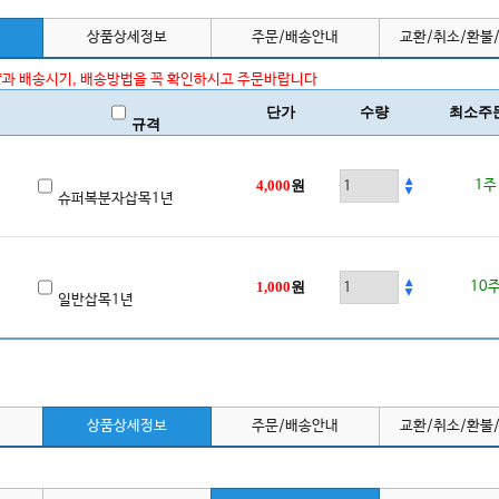
상품상세정보
주문/배송안내
교환/취소/환불
과 배송시기, 배송방법을 꼭 확인하시고 주문바랍니다
단가
수량
최소주
규격
4,000
원
1주
슈퍼복분자삽목1년
1,000
원
10
일반삽목1년
상품상세정보
주문/배송안내
교환/취소/환불