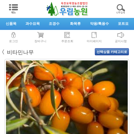
신품목
과수묘목
조경수
화목류
약용/특용수
포트묘
로그인
장바구니
주문조회
마이페이지
공지사항
〈
비타민나무