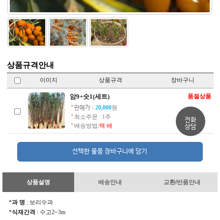
상품규격안내
이미지
상품규격
장바구니
암9+숫1(세트)
품절상품
20,000
원
판매가 :
최소주문 : 1주
전화
배송방법:
택 배
상담
상품설명
배송안내
교환/반품안내
*
과 명
: 보리수과
*
식재간격
: 수고2~3m