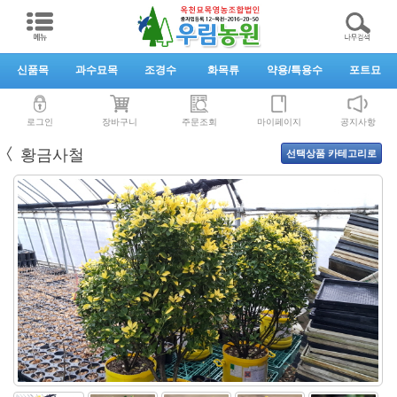
신품목
과수묘목
조경수
화목류
약용/특용수
포트묘
로그인
장바구니
주문조회
마이페이지
공지사항
〈
황금사철