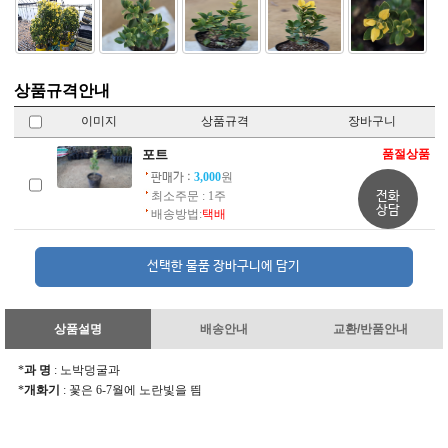
상품규격안내
이미지
상품규격
장바구니
포트
품절상품
3,000
원
판매가 :
최소주문 : 1주
전화
상담
배송방법:
택배
상품설명
배송안내
교환/반품안내
*
과 명
: 노박덩굴과
*
개화기
: 꽃은 6-7월에 노란빛을 띔