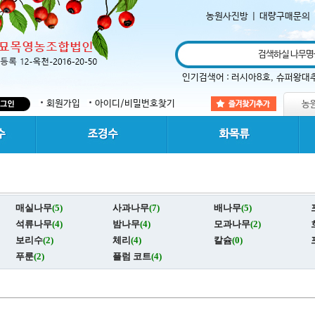
농원사진방
|
대량구매문의
인기검색어 :
러시아8호
,
슈퍼왕대
회원가입
아이디/비밀번호찾기
매실나무
(5)
사과나무
(7)
배나무
(5)
석류나무
(4)
밤나무
(4)
모과나무
(2)
보리수
(2)
체리
(4)
칼슘
(0)
푸룬
(2)
플럼 코트
(4)