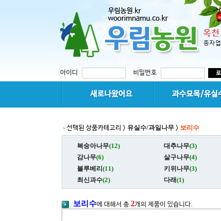
아이디
비밀번호
유실수/과일나무
보리수
선택된 상품카테고리 >
>
복숭아나무
(12)
대추나무
(3)
감나무
(6)
살구나무
(4)
블루베리
(11)
키위나무
(3)
최신과수
(2)
다래
(1)
보리수
2
에 대해서 총
개의 제품이 있습니다.