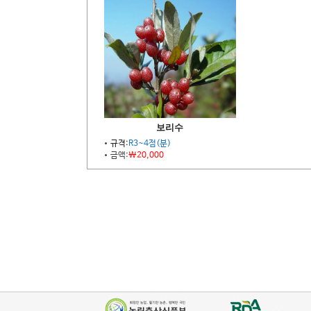
보리수
규격:
R3~4점(분)
금액:
\20,000