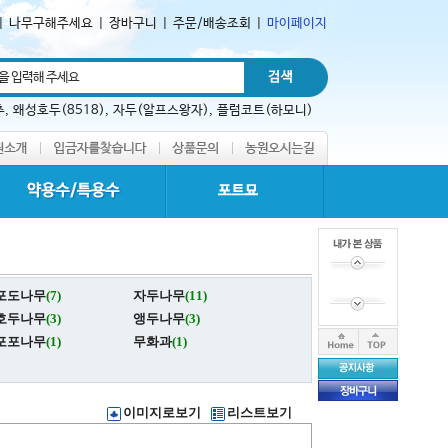
|
나무구해주세요
|
장바구니
|
주문/배송조회
|
마이페이지
추
,
왜성호두(8518)
,
자두(알프스왕자)
,
플럼코트(하모니)
포도나무
(7)
자두나무
(11)
호두나무
(3)
앵두나무
(3)
포포나무
(1)
무화과
(1)
이미지로보기
리스트보기