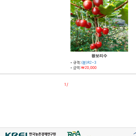
왕보리수
규격:
(분)R2~3
금액:
\20,000
1/