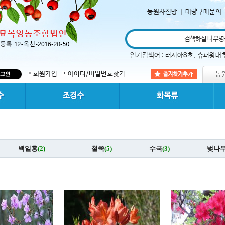
농원사진방
|
대량구매문의
인기검색어 :
러시아8호
,
슈퍼왕대
회원가입
아이디/비밀번호찾기
백일홍
(2)
철쭉
(5)
수국
(3)
벚나