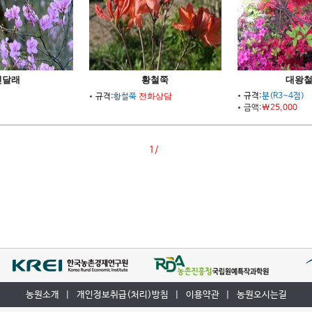
진달래
황철쭉
대왕
전화상담
규격:
분(R3~4점)
규격:
황철쭉
금액:
\25,000
1/
농원소개
|
개인정보취급(처리)방침
|
이용약관
|
농원오시는길