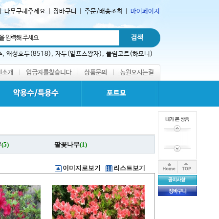
|
나무구해주세요
|
장바구니
|
주문/배송조회
|
마이페이지
추
,
왜성호두(8518)
,
자두(알프스왕자)
,
플럼코트(하모니)
무
(5)
팥꽃나무
(1)
이미지로보기
리스트보기