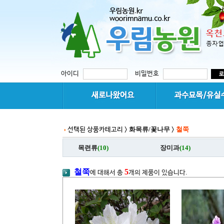
아이디
비밀번호
화목류/꽃나무
철쭉
선택된 상품카테고리 >
>
목련류
(10)
장미과
(14)
철쭉
5
에 대해서 총
개의 제품이 있습니다.