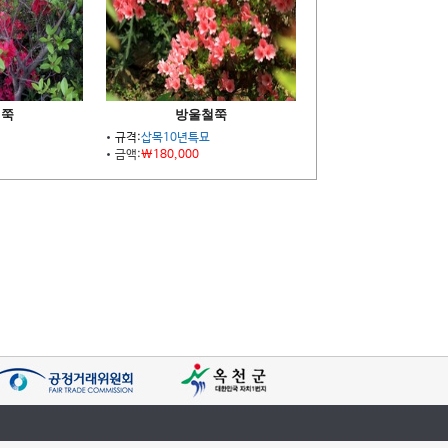
철쭉
방울철쭉
규격:
삽목10년특묘
금액:
\180,000