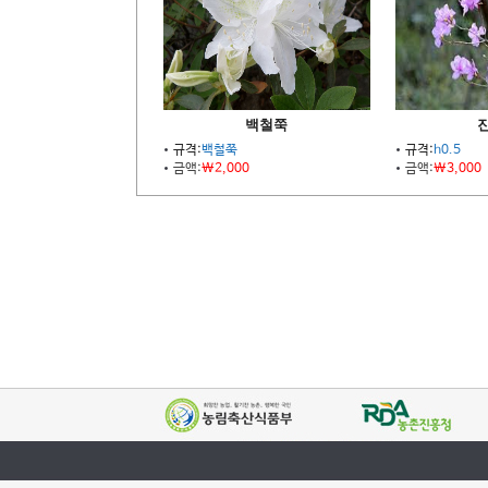
백철쭉
규격:
백철쭉
규격:
h0.5
금액:
\2,000
금액:
\3,000