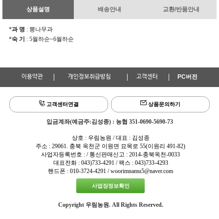
상품설명
배송안내
교환/반품안내
*
과 명
: 뽕나무과
*
숙 기
: 5월하순~6월하순
이용약관
개인정보취급방침
고객센터
PC버전
고객센터연결
상품문의하기
입금계좌(예금주:김성종) : 농협 351-0690-5690-73
상호 : 우림농원 / 대표 : 김성종
주소 : 29061. 충북 옥천군 이원면 묘목로 55(이원리 491-82)
사업자등록번호 : / 통신판매신고 : 2014-충북옥천-0033
대표전화 : 043)733-4291 / 팩스 : 043)733-4293
핸드폰 : 010-3724-4291 / woorimnamu5@naver.com
사업장정보확인
Copyright 우림농원. All Rights Reserved.