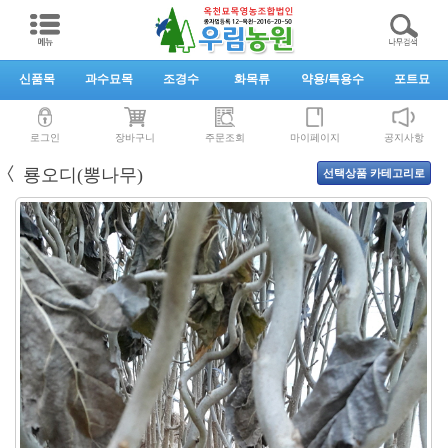
신품목
과수묘목
조경수
화목류
약용/특용수
포트묘
로그인
장바구니
주문조회
마이페이지
공지사항
〈
룡오디(뽕나무)