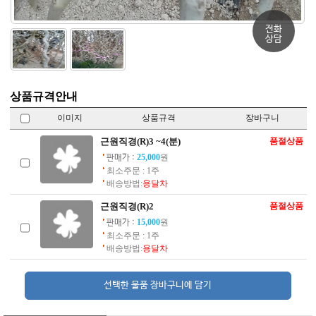
전화
상담
상품규격안내
이미지
상품규격
장바구니
근원직경(R)3 ~4(분)
품절상품
25,000
원
판매가 :
최소주문 : 1주
배송방법:
용달차
근원직경(R)2
품절상품
15,000
원
판매가 :
최소주문 : 1주
배송방법:
용달차