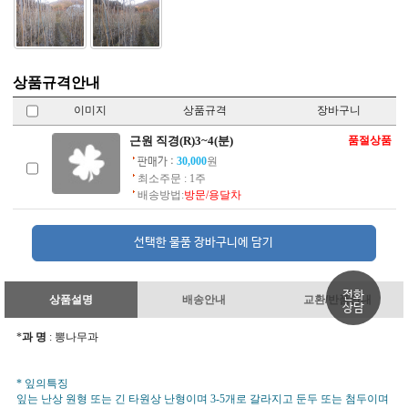
상품규격안내
이미지
상품규격
장바구니
근원 직경(R)3~4(분)
품절상품
30,000
원
판매가 :
최소주문 : 1주
배송방법:
방문/용달차
전화
상품설명
배송안내
교환/반품안내
상담
*
과 명
: 뽕나무과
* 잎의특징
잎는 난상 원형 또는 긴 타원상 난형이며 3-5개로 갈라지고 둔두 또는 첨두이며