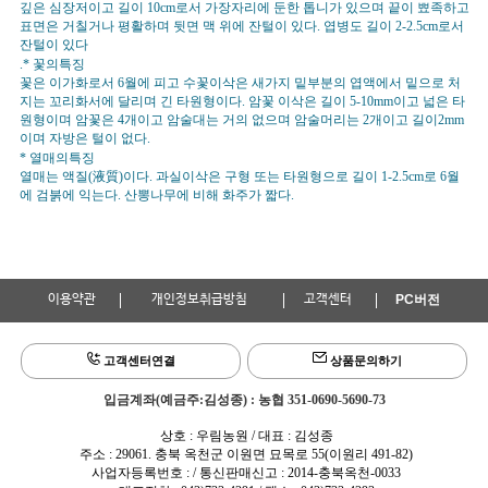
깊은 심장저이고 길이 10cm로서 가장자리에 둔한 톱니가 있으며 끝이 뾰족하고
표면은
거칠거나 평활하며 뒷면 맥 위에 잔털이 있다. 엽병도 길이 2-2.5cm로서
잔털이 있다
.* 꽃의특징
꽃은 이가화로서 6월에 피고 수꽃이삭은 새가지 밑부분의 엽액에서 밑으로 처
지는 꼬리화서에 달리며 긴 타원형이다. 암꽃 이삭은 길이 5-10mm이고 넓은 타
원형이며 암꽃은 4개이고 암술대는 거의 없으며 암술머리는 2개이고 길이2mm
이며 자방은 털이 없다.
* 열매의특징
열매는 액질(液質)이다. 과실이삭은 구형 또는 타원형으로 길이 1-2.5cm로 6월
에 검붉에 익는다. 산뽕나무에 비해 화주가 짧다.
이용약관
개인정보취급방침
고객센터
PC버전
고객센터연결
상품문의하기
입금계좌(예금주:김성종) : 농협 351-0690-5690-73
상호 : 우림농원 / 대표 : 김성종
주소 : 29061. 충북 옥천군 이원면 묘목로 55(이원리 491-82)
사업자등록번호 : / 통신판매신고 : 2014-충북옥천-0033