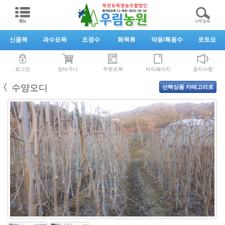
신품목
과수묘목
조경수
화목류
약용/특용수
포트묘
로그인
장바구니
주문조회
마이페이지
공지사항
〈
수양오디