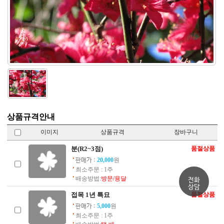
상품규격안내
이미지
상품규격
장바구니
분(R2~3점)
품절상품
20,000
원
판매가 :
최소주문 : 1주
배송방법:
방문/용달
전화
상담
접목 1년 특묘
품절상품
5,000
원
판매가 :
최소주문 : 1주