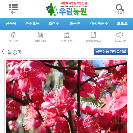
신품목
과수묘목
조경수
화목류
약용/특용수
포트묘
로그인
장바구니
주문조회
마이페이지
공지사항
〈
설중매