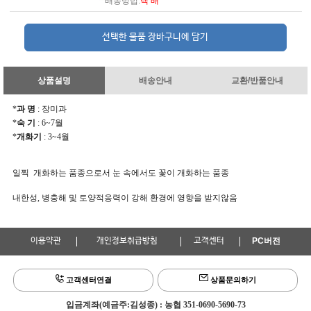
배송방법:
택 배
상품설명
배송안내
교환/반품안내
*
과 명
: 장미과
*
숙 기
: 6~7월
*
개화기
: 3~4월
일찍 개화하는 품종으로서 눈 속에서도 꽃이 개화하는 품종
내한성, 병충해 및 토양적응력이 강해 환경에 영향을 받지않음
이용약관
개인정보취급방침
고객센터
PC버전
고객센터연결
상품문의하기
입금계좌(예금주:김성종) : 농협 351-0690-5690-73