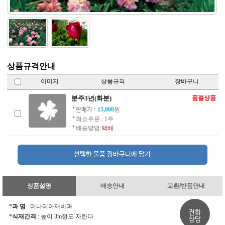
상품규격안내
이미지
상품규격
장바구니
분주3년(화분)
품절상품
15,000
원
판매가 :
최소주문 : 1주
배송방법:
택배
상품설명
배송안내
교환/반품안내
*
과 명
: 미나리아재비과
전화
*
식재간격
: 높이 3m정도 자란다
상담