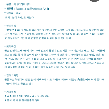
* 분류 : 미나리아재비과
* 학명 : Paeonia suffruticosa Andr
* 원산지 : 중국
크기 : 높이 3m정도 자란다.
* 잎의특징
근생엽은 1-2회 우상으로 갈라지며 윗부분의 것은 3개로 깊게 갈라지기도 하고 밑부분이 엽병
으로 흐른다. 소엽은 피침형, 타원형 또는 난형으로서 양면에 털이 없으며 표면은 짙은 녹색이
고 가장자리가 밋밋하며 엽병은 엽맥과 더불어 붉은 빛이 돈다.
* 꽃의특징
꽃은 양성화로서 5월에 피며 10개 정도의 꽃잎이 있고 지름 15cm이상이고 새로 나온 가지끝에
크고 소담한 꽃이 한 송이씩 핀다. 꽃색은 자주색이 보통이나, 개량종에는 짙은 빨강, 분홍, 노
랑, 흰빛, 보라 등 다양하며 홑겹 외에 겹꽃도 있다. 화탁이 주머니처럼 되어 자방을 둘러싼다.
꽃받침잎은 5개이며 꽃잎은 8개 이상이고 크기와 형태가 같지 않으며 도란형으로서 가장자리
에 불규칙한 결각이 있다. 수술은 많고 암술은 2-6개로서 털이 있다.
* 열매의특징
골돌과는 혁질이며 짧은 털이 빽빽하게 나고 7-9월에 익으며 내봉선(內縫線)에서 터져 종자가
나오며 종자는 둥글고 검다
* 기타특징
▶약 1,500년 전에 약용식물로 도입되었다.
▶홍색, 흰색 등 원예품종이 많다.