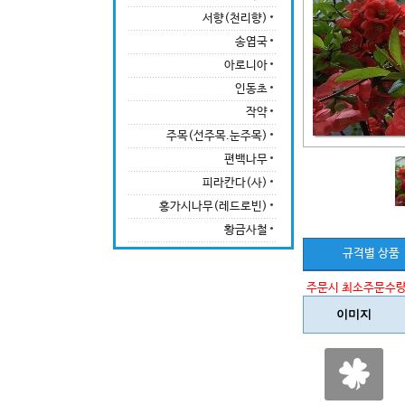
서향(천리향)
송엽국
아로니아
인동초
작약
주목(선주목.눈주목)
편백나무
피라칸다(사)
홍가시나무(레드로빈)
황금사철
규격별 상품
주문시 최소주문수량
이미지