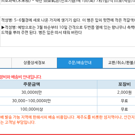
⑷모과핵(木果核) - 곽란 煩燥氣急(번조기급)에 1回(회) 7粒(립)씩 白湯(백탕)
적성병: 5-6월경에 새로 나온 가지에 생기기 쉽다. 이 병은 잎의 뒷면에 작은 적갈색
▶적성병: 예방으로는 3월 하순부터 10일 간격으로 두번쯤 옆에 있는 향나무나 측
드액을 뿌려 주면 된다. 병든 잎은 따서 태워 버린다
상품상세정보
주문/배송안내
교환/취소/환불
포장비와 배송비 안내입니다.
주문금액
포장비
30,000미만
2,000원
30,000~100,000미만
무료
100,000이상
무료
배 발송 가능 지역에 한해서의 배송 비용입니다. 제주도를 비롯한 섬지역이나, 산간
는 고객님 부담입니다.