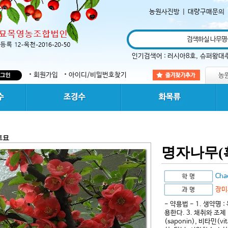
농원사진방
|
대량구매문의
인기검색어 :
러시아8호
,
슈퍼왕대
회원가입
아이디/비밀번호찾기
트묘
명자나무(
Cha
장미
- 약용법 - 1. 생약명 
용한다. 3. 채취와 조제
(saponin), 비타민(v