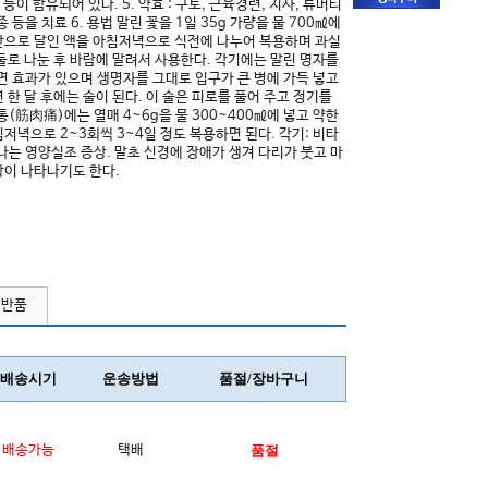
 등이 함유되어 있다. 5. 약효 : 구토, 근육경련, 지사, 류머티
종 등을 치료 6. 용법 말린 꽃을 1일 35g 가량을 물 700㎖에
반으로 달인 액을 아침저녁으로 식전에 나누어 복용하며 과실
둘로 나눈 후 바람에 말려서 사용한다. 각기에는 말린 명자를
면 효과가 있으며 생명자를 그대로 입구가 큰 병에 가득 넣고
 한 달 후에는 술이 된다. 이 술은 피로를 풀어 주고 정기를
통(筋肉痛)에는 열매 4~6g을 물 300~400㎖에 넣고 약한
저녁으로 2~3회씩 3~4일 정도 복용하면 된다. 각기: 비타
나는 영양실조 증상. 말초 신경에 장애가 생겨 다리가 붓고 마
상이 나타나기도 한다.
/반품
배송시기
운송방법
품절/장바구니
배송가능
택배
품절