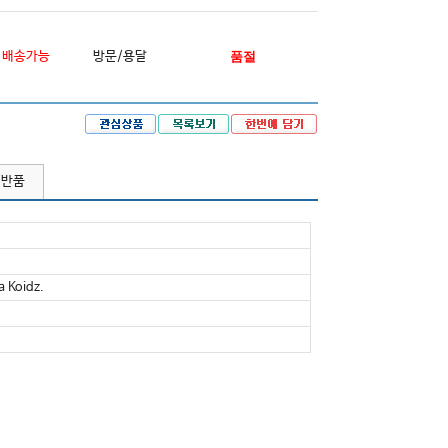
배송가능
방문/용달
품절
/반품
 Koidz.