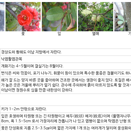
꽃
잎
열매
경상도와 황해도 이남 지방에서 자란다.
낙엽활엽관목
개화기는 4~5월이며 결실기는 8월이다.
번식은 씨와 꺾꽂이, 포기 나누기, 휘묻이 등이 있으며 특수한 품종은 접붙이기도 
해가 잘 드는 양지 바른 곳을 좋아하며 건조한 곳에서는 생장이 좋지 않다. 토질은 배
가 높은 곳은 겨울에 뿌리가 얼기 쉽다. 관수에 주의하여 흙이 마르지 않도록 할 것
이남이면 정원수로 심을 만큼 내한성이 강하다.
키가 1-2m 안팎으로 자란다.
잎은 호생하며 타원형 또는 긴 타원형이고 예두(銳頭) 예저(銳底)이며 (풀명자나무
8cm, 폭 1.5-5cm 로서 가장자리에 잔톱니가 나 있고 엽병이 짧으며 탁엽은 난형
꽃은 단성화로 지름 2.5-3.5㎝이며 짧은 가지에 1개 또는 여러개가 달리며 웅성화