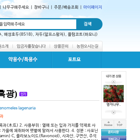
|
나무구해주세요
|
장바구니
|
주문/배송조회
|
마이페이지
추
,
왜성호두(8518)
,
자두(알프스왕자)
,
플럼코트(하모니)
흑광)
명자나무..
enomeles lagenaria
과
: 목과(木瓜) 2. 사용부위 : 열매 또는 잎과 가지를 약재로 사
 : 가을에 채취하여 햇볕에 말려서 사용한다. 4. 성분 : 사포닌
itamin) C, 플라보노이드(flavonoid), 사과산, 구연산, 주석