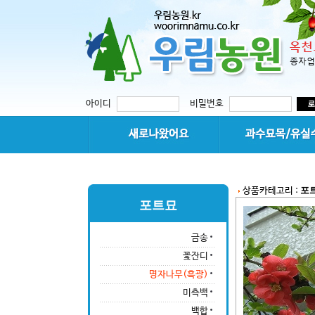
아이디
비밀번호
포
상품카테고리 :
포트묘
금송
꽃잔디
명자나무(흑광)
미측백
백합