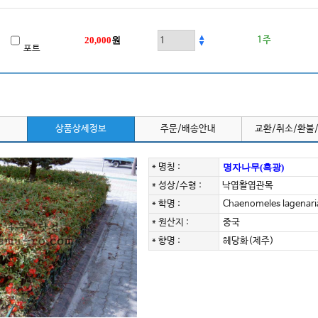
20,000
원
1주
포트
상품상세정보
주문/배송안내
교환/취소/환불
* 명칭 :
명자나무(흑광)
* 성상/수형 :
낙엽활엽관목
* 학명 :
Chaenomeles lagenaria
* 원산지 :
중국
* 향명 :
헤당화(제주)