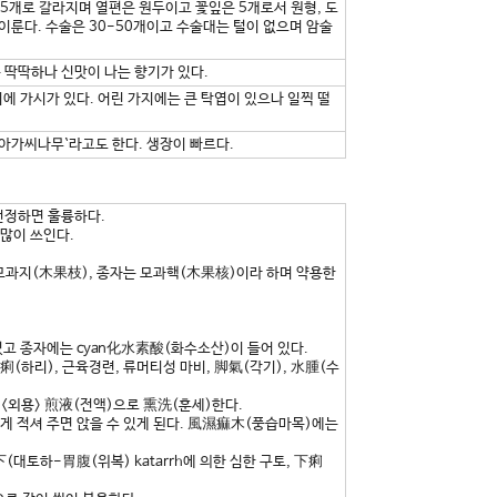
 5개로 갈라지며 열편은 원두이고 꽃잎은 5개로서 원형, 도
이룬다. 수술은 30-50개이고 수술대는 털이 없으며 암술
 딱딱하나 신맛이 나는 향기가 있다.
 가시가 있다. 어린 가지에는 큰 탁엽이 있으나 일찍 떨
아가씨나무`라고도 한다. 생장이 빠르다.
전정하면 훌륭하다.
많이 쓰인다.
 모과지(木果枝), 종자는 모과핵(木果核)이라 하며 약용한
 함유되었고 종자에는 cyan化水素酸(화수소산)이 들어 있다.
下痢(하리), 근육경련, 류머티성 마비, 脚氣(각기), 水腫(수
. <외용> 煎液(전액)으로 熏洗(훈세)한다.
하게 적셔 주면 앉을 수 있게 된다. 風濕痲木(풍습마목)에는
대토하-胃腹(위복) katarrh에 의한 심한 구토, 下痢