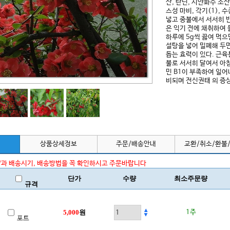
산, 탄닌, 시얀화수 소산
스성 마비, 각기(1), 수
넣고 중불에서 서서히 
은 익기 전에 채취하여 
하루에 5g씩 끓여 먹으
설탕을 넣어 밀폐해 두면
돕는 효력이 있다. 근육
불로 서서히 달여서 아침
민 B1이 부족하여 일어
비되며 전신권태 의 증
상품상세정보
주문/배송안내
교환/취소/환불
과 배송시기, 배송방법을 꼭 확인하시고 주문바랍니다
단가
수량
최소주문량
규격
5,000
원
1주
포트