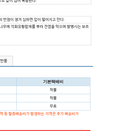
으로 같이 씹어 복용한다.
의 반점이 생겨 심하면 잎이 떨어지고 만다.
백나무에 석회유황합제를 뿌려 전염을 막으며 발병시는 보르
/반품
기본택배비
착불
착불
무료
지역 등 할증배송비가 발생하는 지역은 추가 배송비가