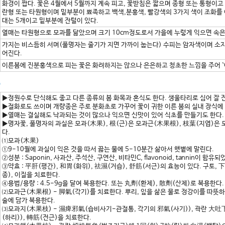
화경이 짭다. 꽃은 4월에서 5월까지 계속 피고, 꽃받침은 짧으며 종형 또는 통형이고
란형 또는 타원형이며 밑부분이 뾰족하고 백색,분홍색, 빨강색의 3가지 색이 조화를 
대는 5개이고 밑부분에 잔털이 있다.
열매는 타원형으로 모과를 닮았으며 크기 10cm정도로서 가을에 누렇게 익으면 속은
가지는 비스듬히 서며(풀명자는 줄기가 지면 가까이 눕는다) 수피는 암자색이며 소지에
어진다.
이른봄에 진분홍색으로 피는 꽃은 화려하지는 않으나 은은하고 청초한 느낌을 주어 `
종
▶정원수로 단식해도 좋고 다른 종류의 봄 화목과 혼식도 한다. 생울타리로 심어 잘 
▶절화로도 쓰이며 개량종은 주로 분화초로 가꾸어 꽃이 귀한 이른 봄의 실내 장식에 
▶열매는 결실해도 낙과되는 것이 많으나 익으면 신맛이 있어 식초를 만들기도 한다.
▶명자꽃, 풀명자의 과실은 모과(木果), 根(근)은 모과근(木果根), 枝葉(지엽)은
다.
⑴모과(木果)
①9-10월에 과실이 익은 것을 따서 끓는 물에 5-10분간 삶아서 햇볕에 말린다.
②성분 : Saponin, 사과산, 주석산, 구연산, 비타민C, flavonoid, tannin이
③약효 : 平肝(평간), 和胃(화위), 祛濕(거습), 舒筋(서근)의 효능이 있다. 구토, 
종), 이질을 치료한다.
④용법/용량 : 4.5-9g을 달여 복용한다. 또는 丸劑(환제), 散劑(산제)로 복용한다
⑵모과근(木果根) - 脚氣(각기)를 치료한다. 뿌리, 잎을 삶은 물로 정강이를 따뜻
술에 담가 복용한다.
⑶모과지(木果枝) - 濕痺邪氣(습비사기-관절통, 각기의 邪氣(사기)), 곽란 大吐下(
(하리)), 轉筋(전근)을 치료한다.