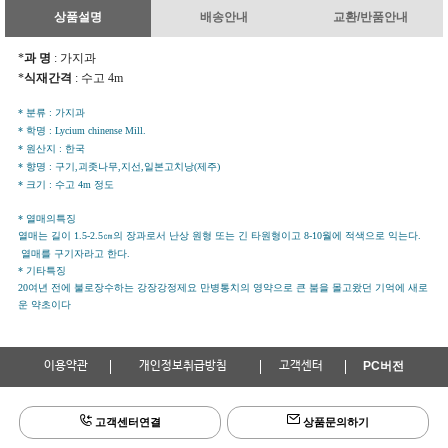
상품설명
배송안내
교환/반품안내
*
과 명
: 가지과
*
식재간격
: 수고 4m
* 분류 : 가지과
* 학명 : Lycium chinense Mill.
* 원산지 : 한국
* 향명 : 구기,괴좃나무,지선,일본고치낭(제주)
* 크기 : 수고 4m 정도
* 열매의특징
열매는 길이 1.5-2.5㎝의 장과로서 난상 원형 또는 긴 타원형이고 8-10월에 적색으로 익는다.
열매를 구기자라고 한다.
* 기타특징
20여년 전에 불로장수하는 강장강정제요 만병통치의 영약으로 큰 붐을 몰고왔던 기억에 새로
운 약초이다
이용약관
개인정보취급방침
고객센터
PC버전
고객센터연결
상품문의하기