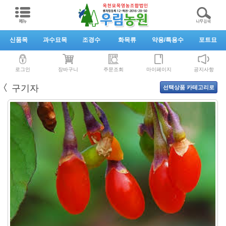
신품목
과수묘목
조경수
화목류
약용/특용수
포트묘
로그인
장바구니
주문조회
마이페이지
공지사항
〈
구기자