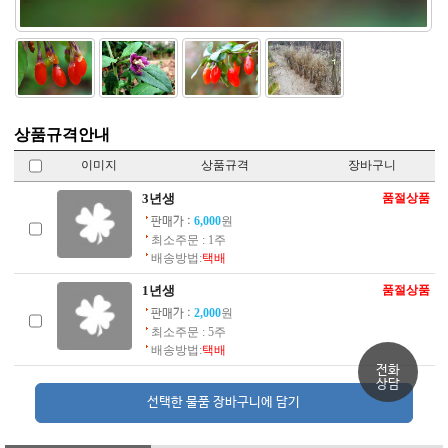
상품규격안내
이미지
상품규격
장바구니
3년생
품절상품
6,000
원
판매가 :
최소주문 : 1주
배송방법:
택배
1년생
품절상품
2,000
원
판매가 :
최소주문 : 5주
배송방법:
택배
전화
상담