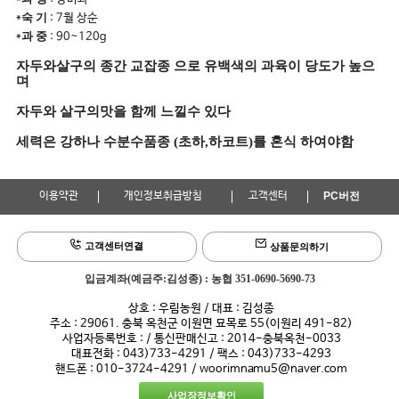
숙 기
*
: 7월 상순
과 중
*
: 90~120g
자두와살구의 종간 교잡종 으로 유백색의 과육이 당도가 높으
며
자두와 살구의맛을 함께 느낄수 있다
세력은 강하나 수분수품종 (초하,하코트)를 혼식 하여야함
이용약관
개인정보취급방침
고객센터
PC버전
고객센터연결
상품문의하기
입금계좌(예금주:김성종) : 농협 351-0690-5690-73
상호 : 우림농원 / 대표 : 김성종
주소 : 29061. 충북 옥천군 이원면 묘목로 55(이원리 491-82)
사업자등록번호 : / 통신판매신고 : 2014-충북옥천-0033
대표전화 : 043)733-4291 / 팩스 : 043)733-4293
핸드폰 : 010-3724-4291 / woorimnamu5@naver.com
사업장정보확인