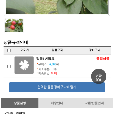
상품규격안내
이미지
상품규격
장바구니
접목1년특묘
품절상품
6,000
판매가 :
원
최소주문 : 1주
배송방법:
택 배
전화
상담
상품설명
배송안내
교환/반품안내
과 명
*
: 장미과