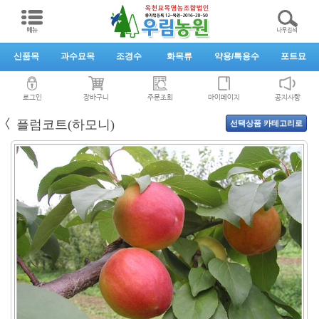
신품목
과수묘목
조경수
화목류
약용/특용수
포트묘
로그인
장바구니
주문조회
마이페이지
공지사항
〈
플럼코트(하모니)