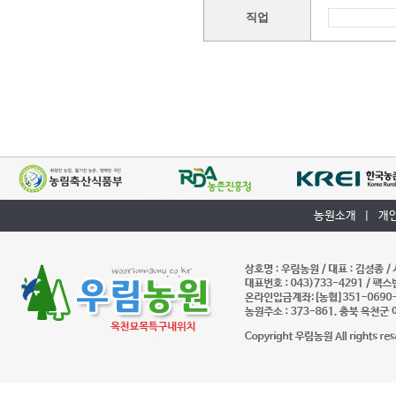
직업
농원소개
|
개