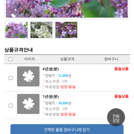
상품규격안내
이미지
상품규격
장바구니
4년생(분)
품절상품
15,000
원
판매가 :
최소주문 : 1주
배송방법:
방문/용달
5년생(분)
품절상품
30,000
원
판매가 :
최소주문 : 1주
배송방법:
방문/용달
전화
상담