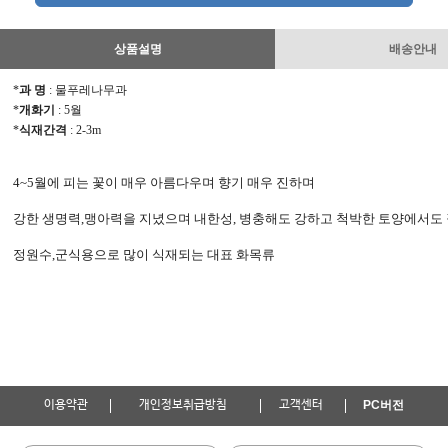
상품설명
배송안내
*
과 명
: 물푸레나무과
*
개화기
: 5월
*
식재간격
: 2-3m
4~5월에 피는 꽃이 매우 아름다우며 향기 매우 진하며
강한 생명력,맹아력을 지녔으며 내한성, 병충해도 강하고 척박한 토양에서도 
정원수,군식용으로 많이 식재되는 대표 화목류
이용약관
개인정보취급방침
고객센터
PC버전