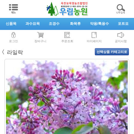
신품목
과수묘목
조경수
화목류
약용/특용수
포트묘
로그인
장바구니
주문조회
마이페이지
공지사항
〈
라일락