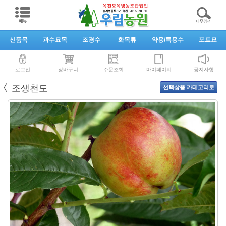
신품목
과수묘목
조경수
화목류
약용/특용수
포트묘
로그인
장바구니
주문조회
마이페이지
공지사항
〈
조생천도