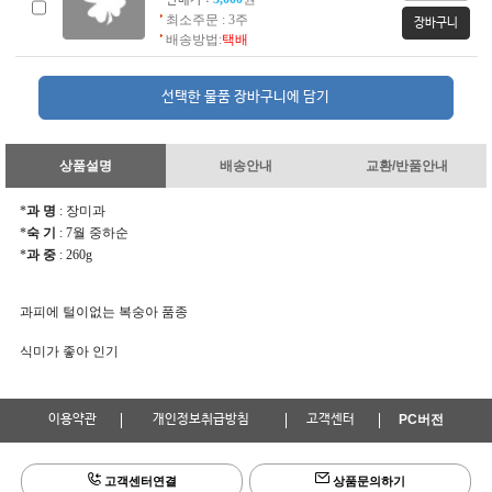
판매가 :
최소주문 : 3주
배송방법:
택배
상품설명
배송안내
교환/반품안내
*
과 명
: 장미과
*
숙 기
: 7월 중하순
*
과 중
: 260g
과피에 털이없는 복숭아 품종
식미가 좋아 인기
이용약관
개인정보취급방침
고객센터
PC버전
고객센터연결
상품문의하기