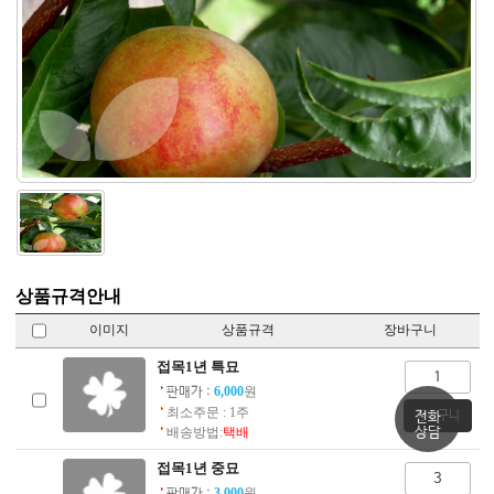
상품규격안내
이미지
상품규격
장바구니
접목1년 특묘
6,000
원
판매가 :
최소주문 : 1주
전화
상담
배송방법:
택배
접목1년 중묘
3,000
원