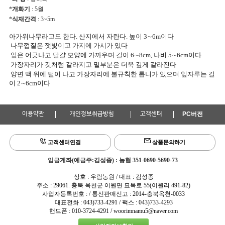
*
개화기
: 5월
*
식재간격
: 3~5m
아가위나무라고도 한다. 산지에서 자란다. 높이 3∼6m이다
나무껍질은 잿빛이고 가지에 가시가 있다
잎은 어긋나고 달걀 모양에 가까우며 길이 6∼8cm, 나비 5∼6cm이다
가장자리가 깃처럼 갈라지고 밑부분은 더욱 깊게 갈라진다
양면 맥 위에 털이 나고 가장자리에 불규칙한 톱니가 있으며 잎자루는 길
이 2∼6cm이다
이용약관
개인정보취급방침
고객센터
PC버전
고객센터연결
상품문의하기
입금계좌(예금주:김성종) : 농협 351-0690-5690-73
상호 : 우림농원 / 대표 : 김성종
주소 : 29061. 충북 옥천군 이원면 묘목로 55(이원리 491-82)
사업자등록번호 : / 통신판매신고 : 2014-충북옥천-0033
대표전화 : 043)733-4291 / 팩스 : 043)733-4293
핸드폰 : 010-3724-4291 / woorimnamu5@naver.com