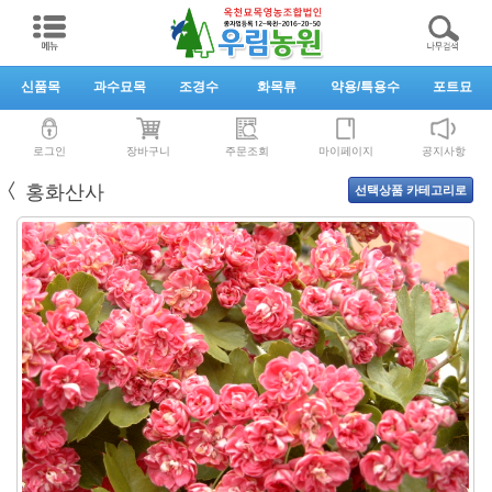
신품목
과수묘목
조경수
화목류
약용/특용수
포트묘
로그인
장바구니
주문조회
마이페이지
공지사항
〈
홍화산사