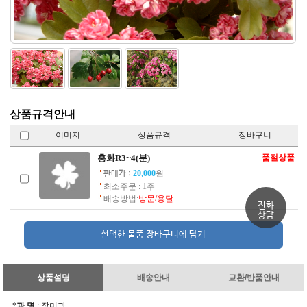
상품규격안내
이미지
상품규격
장바구니
홍화R3~4(분)
품절상품
20,000
원
판매가 :
최소주문 : 1주
배송방법:
방문/용달
전화
상담
상품설명
배송안내
교환/반품안내
*
과 명
: 장미과