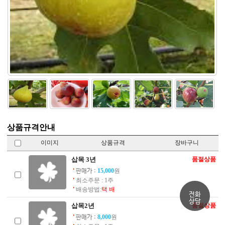
상품규격안내
이미지
상품규격
장바구니
삽목 3년
품절상품
15,000
원
판매가 :
최소주문 : 1주
배송방법:
택 배
전화
상담
삽목2년
품절상품
8,000
원
판매가 :