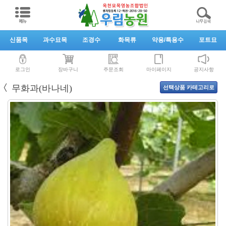
신품목
과수묘목
조경수
화목류
약용/특용수
포트묘
로그인
장바구니
주문조회
마이페이지
공지사항
〈
무화과(바나네)