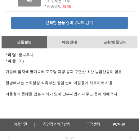
최소주문 : 1주
배송방법:
택 배
상품설명
배송안내
교환/반품안내
*
과 명
: 뽕나무과
*
과 중
: 90g
가을에 암자색 열매속에 포도당 과당 등과 구연산 초산 능금산등이 함유
한방에서는 소화불량 식욕부진 장염 변비 이질등에 치료제로 사용
겨울철에 동해를 입는 피해가 있어 남부지방과 제주도 등이 재배적지
이용약관
개인정보취급방침
고객센터
PC버전