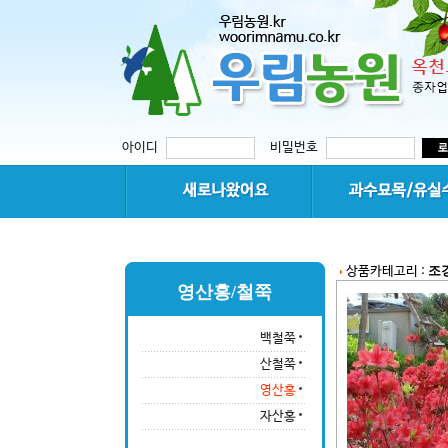
아이디
비밀번호
조
상품카테고리 :
영산홍/철쭉
백철쭉
산철쭉
영산홍
자산홍