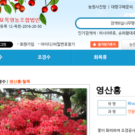
농원사진방
|
대량구매문의
인기검색어 :
러시아8호
,
슈퍼왕대
회원가입
아이디/비밀번호찾기
경수
영산홍/철쭉
>
영산홍
Rho
진달
꽃이 화려하여 조경공사