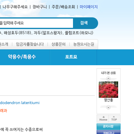
|
나무구해주세요
|
장바구니
|
주문/배송조회
|
마이페이지
추
,
왜성호두(8518)
,
자두(알프스왕자)
,
플럼코트(하모니)
영산홍
dodendron lateritiumi
래과
에 꼭 쓰여지는 수종으로써