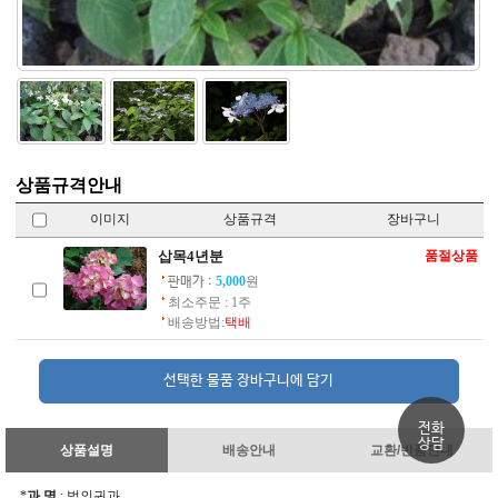
상품규격안내
이미지
상품규격
장바구니
삽목4년분
품절상품
5,000
원
판매가 :
최소주문 : 1주
배송방법:
택배
전화
상담
상품설명
배송안내
교환/반품안내
*
과 명
: 범의귀과