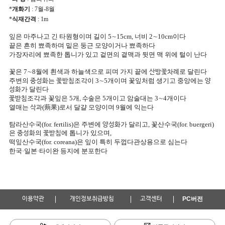
*
개화기
: 7월-8월
*
식재간격
: 1m
잎은 마주나고 긴 타원형이며 길이 5∼15cm, 너비 2∼10cm이다
끝은 흔히 뾰족하며 밑은 둥근 모양이거나 뾰족하다
가장자리에 뾰족한 톱니가 있고 겉면의 곁맥과 뒷면 맥 위에 털이 난다
꽃은 7∼8월에 흰색과 하늘색으로 피며 가지 끝에
로 달린다
산방꽃차례
주변의
는
조각이 3∼5개이며 꽃잎처럼 생기고 중앙에는
중성화
꽃받침
양
가 달린다
성화
조각과 꽃잎은 5개,
은 5개이고 암술대는 3∼4개이다
꽃받침
수술
열매는
(蒴果)로서 달걀 모양이며 9월에 익는다
삭과
탐라산수국(for. fertilis)은 주변에
가 달리고, 꽃산수국(for. buergeri)
양성화
은
의
에 톱니가 있으며,
중성화
꽃받침
떡잎산수국(for. coreana)은 잎이
특히 두껍다관상용으로 심는다
한국·일본·타이완 등지에 분포한다
이용약관
개인정보취급방침
고객센터
PC버전