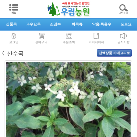
신품목
과수묘목
조경수
화목류
약용/특용수
포트묘
로그인
장바구니
주문조회
마이페이지
공지사항
〈
산수국