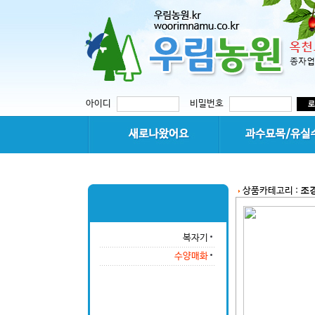
아이디
비밀번호
조
상품카테고리 :
복자기
수양매화