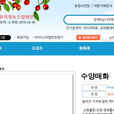
농원사진방
|
대량구매문의
인기검색어 :
러시아8호
,
슈퍼왕대
회원가입
아이디/비밀번호찾기
경수
수양매화
Pru
능수
늘어진 가지에 달린 백
.
.소화불량,위장 장애를