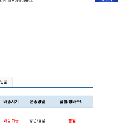
없애.피부미용에좋다.
다
/반품
배송시기
운송방법
품절/장바구니
배송 가능
방문/용달
품절