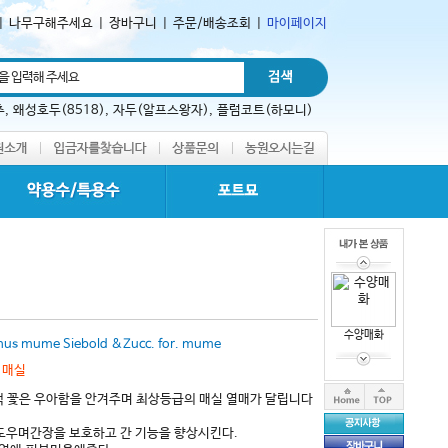
|
나무구해주세요
|
장바구니
|
주문/배송조회
|
마이페이지
추
,
왜성호두(8518)
,
자두(알프스왕자)
,
플럼코트(하모니)
수양매화
nus mume Siebold &Zucc. for. mume
 매실
색 꽃은 우아함을 안겨주며 최상등급의 매실 열매가 달립니다
도우며간장을 보호하고 간 기능을 향상시킨다.