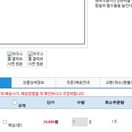
해독작용이만성변비를 
칼슘의 흡수율을 높인
상품상세정보
주문/배송안내
교환/취소/환불
과 배송시기, 배송방법을 꼭 확인하시고 주문바랍니다
단가
수량
최소주문량
규격
20,000
원
1주
매실(분)