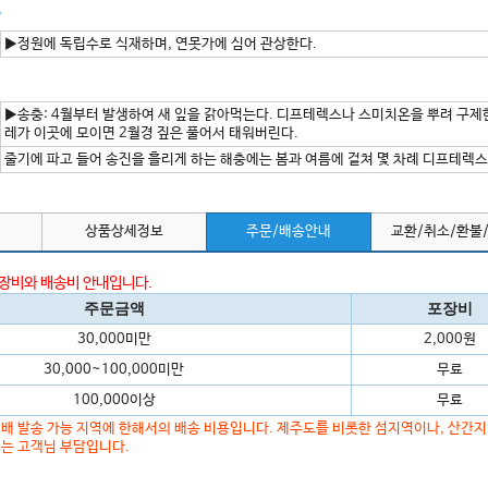
종
▶정원에 독립수로 식재하며, 연못가에 심어 관상한다.
▶송충: 4월부터 발생하여 새 잎을 갉아먹는다. 디프테렉스나 스미치온을 뿌려 구제한
레가 이곳에 모이면 2월경 짚은 풀어서 태워버린다.
줄기에 파고 들어 송진을 흘리게 하는 해충에는 봄과 여름에 걸쳐 몇 차례 디프테렉스
상품상세정보
주문/배송안내
교환/취소/환불
포장비와 배송비 안내입니다.
주문금액
포장비
30,000미만
2,000원
30,000~100,000미만
무료
100,000이상
무료
배 발송 가능 지역에 한해서의 배송 비용입니다. 제주도를 비롯한 섬지역이나, 산간
는 고객님 부담입니다.