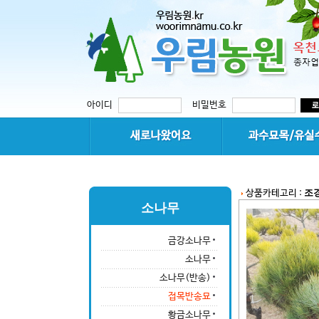
아이디
비밀번호
조
상품카테고리 :
소나무
금강소나무
소나무
소나무(반송)
접목반송묘
황금소나무