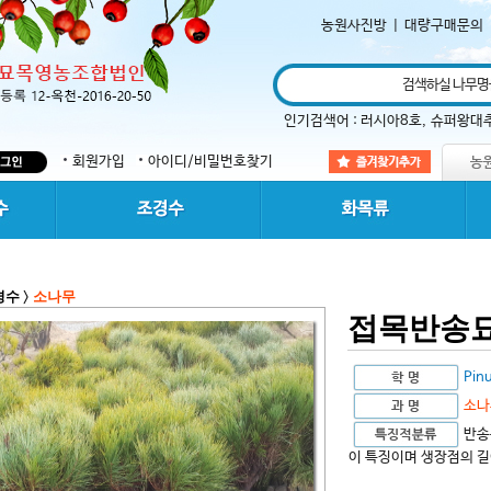
농원사진방
|
대량구매문의
인기검색어 :
러시아8호
,
슈퍼왕대
회원가입
아이디/비밀번호찾기
경수
소나무
>
접목반송
Pinu
소나
반송
이 특징이며 생장점의 길