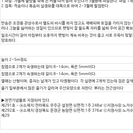
1.파종: 가을에 솔방울 속에 든 씨를 따서 말려 두었다가 3월중에 파종한다. 파종 1
2.접목: 적송이나 흑송의 실생묘를 대목으로 하여 2-3월에 할접한다.
반송은 조경용 관상수로서 별도의 비시를 하지 않고도 재배되며 토질을 가리지 않는 
러나 그늘을 싫어하는 성질이 있으므로 햇빛이 잘 들도록 자리를 넓혀 주어 공간 확
일조시간이 길어 아침부터 오후까지 햇빛이 계속 비추는 것이 좋고 서로 우죽이 맞닿지
양호하다.
높이 2~5m정도
침엽으로 2개가 속생하는데 길이 8~14cm, 폭은 5mm이다.
침엽으로 2개가 속생하는데 길이 8~14cm, 폭은 5mm이다.
열매는 난형이며, 종자는 날개가 있고 타원형이다. 각 실편에 2개씩 있는데 검은 갈색이
줄기 밑부분에서 많은 줄기가 갈라져 우산모양으로 자란다. 뿌리는 잔근성이다
▶천연기념물로 지정되어 있다.
제291호 - ⓐ소재지:전라북도 무주군 설천면 ⓑ면적:1주 248㎡ ⓒ지정사유:노거수
제292호 - ⓐ소재지:경상북도 문경군 농암면 ⓑ면적:1주 376㎡ ⓒ지정사유:노거수
제29