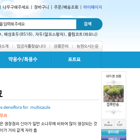
|
나무구해주세요
|
장바구니
|
주문/배송조회
|
마이페이지
추
,
왜성호두(8518)
,
자두(알프스왕자)
,
플럼코트(하모니)
묘
접목반송..
s densiflora for. multicaulis
무과
은 생장점의 신아가 일반 소나무에 비하여 많이 생성되는 것
이가 거의 같게 자라 흡