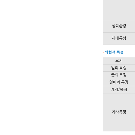
생육환경
재배특성
외형적 특성
크기
잎의 특징
꽃의 특징
열매의 특징
가지/목피
기타특징