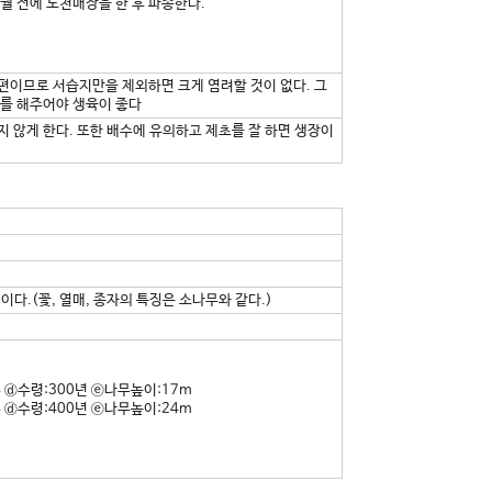
개월 전에 노천매장을 한 후 파종한다.
편이므로 서습지만을 제외하면 크게 염려할 것이 없다. 그
보를 해주어야 생육이 좋다
 않게 한다. 또한 배수에 유의하고 제초를 잘 하면 생장이
다.(꽃, 열매, 종자의 특징은 소나무와 같다.)
 ⓓ수령:300년 ⓔ나무높이:17m
 ⓓ수령:400년 ⓔ나무높이:24m