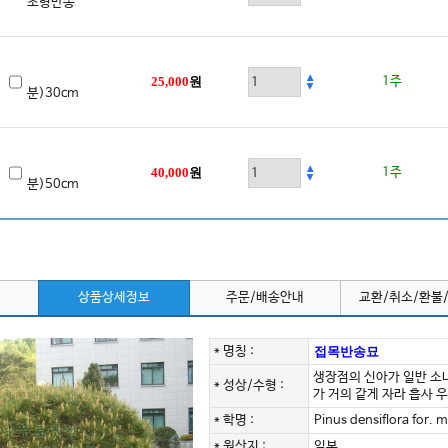
조형반송
25,000
원
1주
분)30cm
40,000
원
1주
분)50cm
상품상세정보
주문/배송안내
교환/취소/환불
* 명칭 :
접목반송묘
생장점의 신아가 일반 소
* 성상/수형 :
가 거의 같게 자라 흡사 
* 학명 :
Pinus densiflora for. m
* 원산지 :
일본