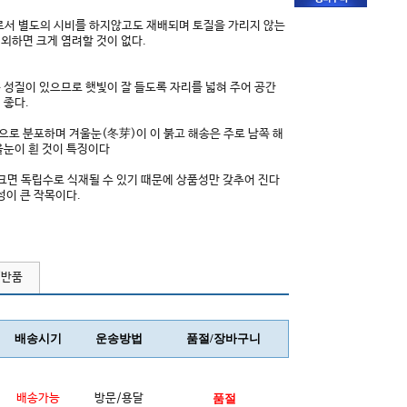
서 별도의 시비를 하지않고도 재배되며 토질을 가리지 않는
외하면 크게 염려할 것이 없다.
 성질이 있으므로 햇빛이 잘 들도록 자리를 넓혀 주어 공간
 좋다.
으로 분포하며 겨울눈(冬芽)이 이 붉고 해송은 주로 남쪽 해
울눈이 흰 것이 특징이다
 크면 독립수로 식재될 수 있기 때문에 상품성만 갖추어 진다
성이 큰 작목이다.
/반품
배송시기
운송방법
품절/장바구니
배송가능
방문/용달
품절