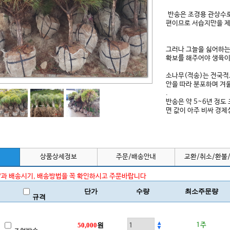
반송은 조경용 관상수로
편이므로 서습지만을 제
그러나 그늘을 싫어하는
확보를 해주어야 생육이
소나무(적송)는 전국적
안을 따라 분포하며 겨
.
반송은 약 5~6년 정도
면 값이 아주 비싸 경제
상품상세정보
주문/배송안내
교환/취소/환불
과 배송시기, 배송방법을 꼭 확인하시고 주문바랍니다
단가
수량
최소주문량
규격
50,000
원
1주