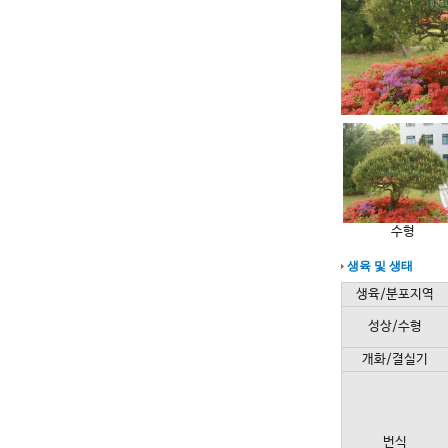
수형
생육 및 생태
생육/분포지역
성상/수형
개화/결실기
번식