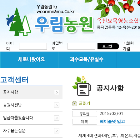
아이
비밀번
회원
디
호
가입
고객센터
공지사항
공지사항
농원사진방
2015/03/01
입금자를찾습니다
헤이즐넛 입고
자주묻는질문
세계 4대 견과(개암,호두,아몬드,케