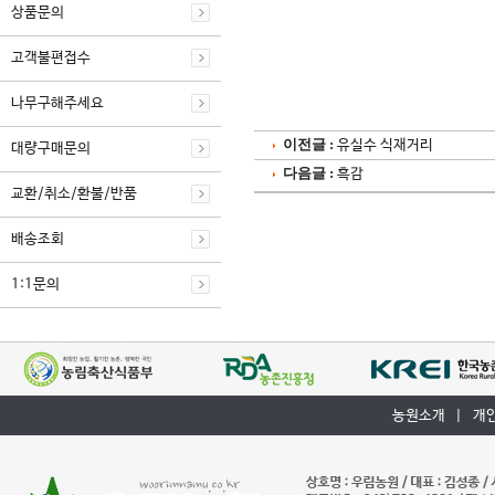
상품문의
고객불편접수
나무구해주세요
이전글 :
유실수 식재거리
대량구매문의
다음글 :
흑감
교환/취소/환불/반품
배송조회
1:1문의
농원소개
|
개